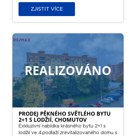
lodžií), pokoj 8,1m2 na JZ a ložnice (12m2) s
ZJISTIT VÍCE
kuchyní (12,4 m2) na SZ.
V bytě zděná
koupelna s menší vanou a WC. Plastová
okna. Podlahy – plovoucí, dlažba.
K bytu
náleží sklep.
Osobní vlastnictví s možností
financování hypotékou.
Byt nyní pronajat
prověřeným nájemníkům.
REALIZOVÁNO
PRODEJ PĚKNÉHO SVĚTLÉHO BYTU
2+1 S LODŽIÍ, CHOMUTOV
Exkluzivní nabídka krásného bytu 2+1 s
lodžií ve 4.podlaží zrevitalizovaného domu s