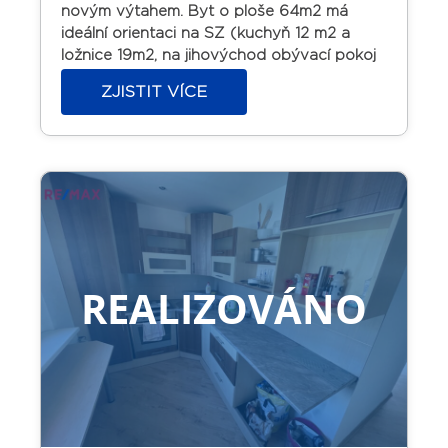
novým výtahem.
Byt o ploše 64m2 má
ideální orientaci na SZ (kuchyň 12 m2 a
ložnice 19m2, na jihovýchod obývací pokoj
(20m2) s lodžií. Zděná koupelna s vanou,
ZJISTIT VÍCE
WC samostatně. Nová kuchyňská linka
včetně spotřebičů. Plastová okna. Podlahy
– plovoucí, dlažba.
Nyní byt pronajat
prověřeným nájemníkům, vhodný na
investici.
Osobní vlastnictví s možností
financování hypotékou.
V místě veškerá
občanská vybavenost. Bezproblémové
parkování.
REALIZOVÁNO