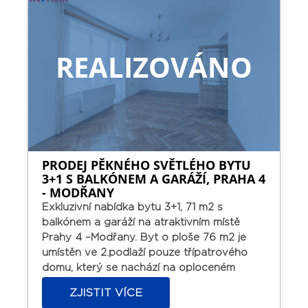
ihned.
REALIZOVÁNO
PRODEJ PĚKNÉHO SVĚTLÉHO BYTU
3+1 S BALKÓNEM A GARÁŽÍ, PRAHA 4
- MODŘANY
Exkluzivní nabídka bytu 3+1, 71 m2 s
balkónem a garáží na atraktivním místě
Prahy 4 –Modřany.
Byt o ploše 76 m2 je
umístěn ve 2.podlaží pouze třípatrového
domu, který se nachází na oploceném
pozemku. K bytu náleží část zahrady k
ZJISTIT VÍCE
výhradnímu užívání a garáž (17 m2) v