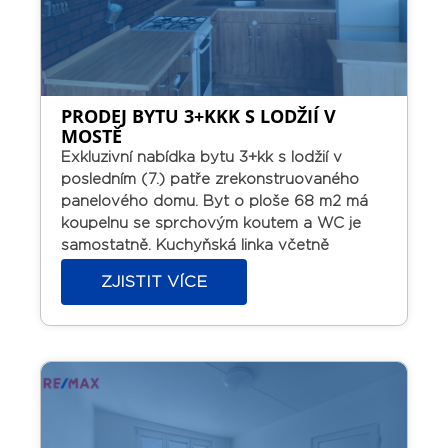
PRODEJ BYTU 3+KKK S LODŽIÍ V
MOSTĚ
Exkluzivní nabídka bytu 3+kk s lodžií v
posledním (7.) patře zrekonstruovaného
panelového domu.
Byt o ploše 68 m2 má
koupelnu se sprchovým koutem a WC je
samostatně. Kuchyňská linka včetně
kombinovaného sporáku. Plastová okna.
V
ZJISTIT VÍCE
tuto chvíli byt pronajat prověřeným
nájemníkům, vhodná investiční příležitost.
V
místě veškerá občanská vybavenost.