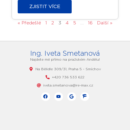
dům se nachází v blízkosti letiště.
ZJISTIT VÍCE
« Předešlé
1
2
3
4
5
…
16
Další »
Ing. Iveta Smetanová
Najdete mě přímo na pražském Andělu!
Na Bělidle 309/31, Praha 5 - Smíchov
+420 736 533 622
iveta.smetanova@re-max.cz