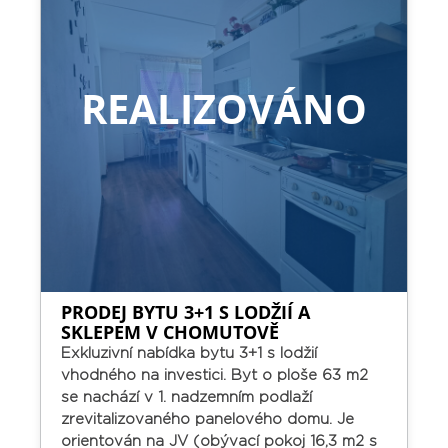
REALIZOVÁNO
PRODEJ BYTU 3+1 S LODŽIÍ A
SKLEPEM V CHOMUTOVĚ
Exkluzivní nabídka bytu 3+1 s lodžií
vhodného na investici.
Byt o ploše 63 m2
se nachází v 1. nadzemním podlaží
zrevitalizovaného panelového domu. Je
orientován na JV (obývací pokoj 16,3 m2 s