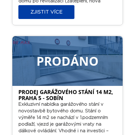
domu po revitalizaci (zateplení, nová
Píšovického lesa nebo lesoparku
střecha, výtah, plastová okna). Má ideální
ZJISTIT VÍCE
Hodkovičky. Prodávající si vyhrazuje právo
orientaci – obývací pokoj s lodžií na jih 6,8
vybrat kupujícího na základě jím zvolených
m2, kuchyň na východ a ložnice na sever.
kritérií.
Koupelna s vanou, WC samostatně
(umakart). K dispozici komora na patře 1,2
m2.
V místě Thomayerova nemocnice,
školky, školy, obchodní centrum Plaza, v
blízkosti Michelského a Kunratického lesa.
PRODÁNO
Osobní vlastnictví s možností financování
hypotékou.
PRODEJ GARÁŽOVÉHO STÁNÍ 14 M2,
PRAHA 5 - SOBÍN
Exkluzivní nabídka garážového stání v
novostavbě bytového domu.
Stání o
výměře 14 m2 se nachází v 1.podzemním
podlaží, vjezd je garážovými vraty na
dálkové ovládání.
Vhodné i na investici –