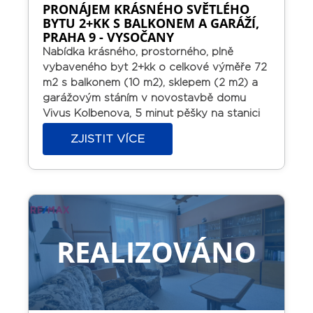
PRONÁJEM KRÁSNÉHO SVĚTLÉHO
BYTU 2+KK S BALKONEM A GARÁŽÍ,
PRAHA 9 - VYSOČANY
Nabídka krásného, prostorného, plně
vybaveného byt 2+kk o celkové výměře 72
m2 s balkonem (10 m2), sklepem (2 m2) a
garážovým stáním v novostavbě domu
Vivus Kolbenova, 5 minut pěšky na stanici
metra.
Byt se nachází v 6.patře a je
ZJISTIT VÍCE
orientován na jihovýchod. V bytě je nová
kuchyňská linka včetně vestavěných
elektrospotřebičů, koupelna je s vanou a
WC dohromady, v koupelně je pračka.
Úložné prostory v předsíni jsou vyřešeny
vestavěnými skříněmi na míru. Byt se
nachází v oblíbené lokalitě u parku
REALIZOVÁNO
Zahrádky, v místě veškerá občanská
vybavenost.
Nájem 28 000 Kč + poplatky
4200 Kč + přepis elektřiny na nájemce.
Provize RK 28 000 Kč plus DPH.
K dispozici
ihned. Prosím, bez domácích mazlíčků.