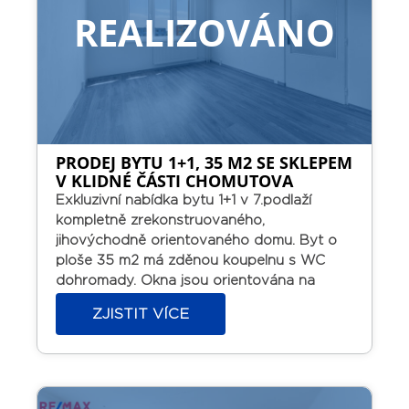
REALIZOVÁNO
PRODEJ BYTU 1+1, 35 M2 SE SKLEPEM
V KLIDNÉ ČÁSTI CHOMUTOVA
Exkluzivní nabídka bytu 1+1 v 7.podlaží
kompletně zrekonstruovaného,
jihovýchodně orientovaného domu.
Byt o
ploše 35 m2 má zděnou koupelnu s WC
dohromady. Okna jsou orientována na
jihovýchod. Menší kuchyňská linka. Plastová
ZJISTIT VÍCE
okna, plovoucí podlahy. K bytu náleží
sklepní kóje o velikosti 2 m2.
Klidné
prostředí, přesto s dobrou dopravní
dostupností.
Osobní vlastnictví s možností
financování hypotékou, k nastěhování