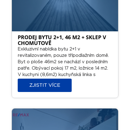
dveře, plastová okna i na chodbách.
Nachází se ve slepé ulici, s dobrou
možností parkování, v rezidenční čtvrti
rodinných domků, v blízkosti rodinného
pivovaru a s veškerou občanskou
vybaveností v místě.
Osobní vlastnictví s
PRODEJ BYTU 2+1, 46 M2 + SKLEP V
možností financování hypotékou. K
CHOMUTOVĚ
nastěhování ihned. Prodávající si vyhrazuje
Exkluzivní nabídka bytu 2+1 v
právo vybrat kupujícího na základě jím
revitalizovaném, pouze třípodlažním domě.
zvolených kritérií.
Byt o ploše 46m2 se nachází v posledním
patře. Obývací pokoj 17 m2, ložnice 14 m2.
V kuchyni (8,6m2) kuchyňská linka s
plynovým sporákem. Místnosti jsou
ZJISTIT VÍCE
orientovány na západ. V bytě jsou plastová
okna, zděná koupelna s malou vanou, WC je
samostatně.
Podlahy – plovoucí, dlažba.
Vytápění centrální.
K dispozici je sklep 2,3
m2.
Osobní vlastnictví s možností
financování hypotékou.
V místě je veškerá
infrastruktura.