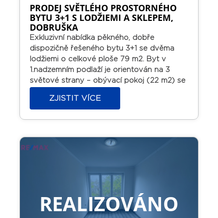
PRODEJ SVĚTLÉHO PROSTORNÉHO
BYTU 3+1 S LODŽIEMI A SKLEPEM,
DOBRUŠKA
Exkluzivní nabídka pěkného, dobře
dispozičně řešeného bytu 3+1 se dvěma
lodžiemi o celkové ploše 79 m2.
Byt v
1.nadzemním podlaží je orientován na 3
světové strany – obývací pokoj (22 m2) se
zasklenou lodžií a ložnice (16 m2) s lodžií na
ZJISTIT VÍCE
J, ložnice (16 m2) na západ a kuchyň na
sever.
V ložnici jsou velkorysé úložné
prostory ve vestavěných skříních. Pěkná
kuchyňská linka včetně elektrického
sporáku. Koupelna s vanou a s prostorem
na pračku, WC samostatně.
Vytápění je
ústřední, ohřev vody zajištěn elektrickým
bojlerem v koupelně.
Podlahy – parkety,
dlažba. Možnost ponechání vybavení
REALIZOVÁNO
nábytkem v ceně.
K bytu náleží sklep 9,4
m2.
Dům je zateplený, má nové vstupní