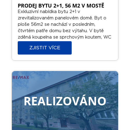
PRODEJ BYTU 2+1, 56 M2 V MOSTĚ
Exkluzivní nabídka bytu 2+1 v
zrevitalizovaném panelovém domě.
Byt o
ploše 56m2 se nachází v posledním,
čtvrtém patře domu bez výtahu. V bytě
zděná koupelna se sprchovým koutem, WC
samostatně. Pěkná kuchyňská linka.
ZJISTIT VÍCE
Plastová okna.
Osobní vlastnictví s
možností financování hypotékou. Vhodný
na investici, nyní byt pronajat prověřenému
nájemníkovi.
V místě veškerá občanská
vybavenost.
REALIZOVÁNO