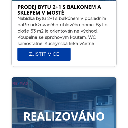
PRODEJ BYTU 2+1 S BALKONEM A
SKLEPEM V MOSTĚ
Nabídka bytu 2+1 s balkónem v posledním
patře udržovaného cihlového domu.
Byt o
ploše 53 m2 je orientován na východ.
Koupelna se sprchovým koutem, WC
samostatně. Kuchyňská linka včetně
kombinovaného sporáku. Z obývacího
ZJISTIT VÍCE
pokoje vstup na balkón. Plastová okna. K
dispozici je sklep. Výtah v domě není.
Osobní vlastnictví s možností financování
hypotékou.
Byt vhodný na investici, v tuto
chvíli pronajat prověřeným nájemníkům.
REALIZOVÁNO