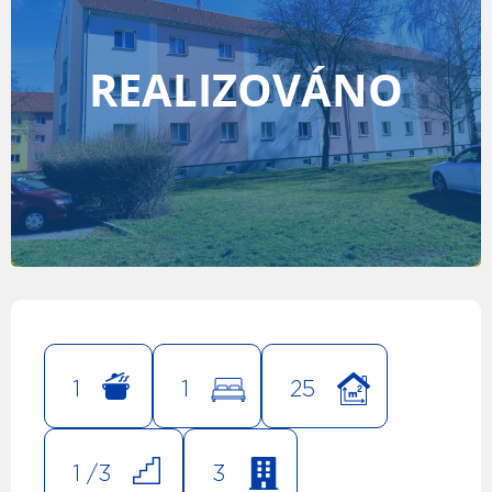
REALIZOVÁNO
1
1
25
1 /
3
3