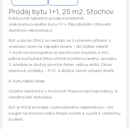
Prodej bytu 1+1, 25 m2, Stochov
Exkluzivně nabízíme prodej kompletně
zrekonstruovaného bytu 1+1 v třípodlažním cihlovém
domě po rekonstrukci.
Byt o ploše 25m2 se nachází ve zvýšeném přízemí, s
orientací oken na západní stranu – do klidné zeleně.
V bytě nová koupelna se sprchovým koutem a WC,
pěkná kuchyňská linka včetně kombinovaného sporáku.
V předsíni je úložný prostor řešen velkou skříní. Okna
plastová, podlahy – PVC a dlažba. Nové vstupní dveře.
K bytu náleží sklep.
Osobní vlastnictví s možností financování hypotékou. K
nastěhování dohodou.
Byt je tržně pronajat vyzkoušenému nájemníkovi – lze
koupit na investici nebo ihned uvolnit a využít k vlastnímu
bydlení.