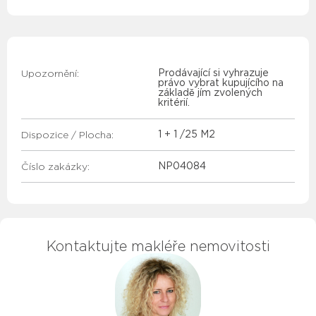
Upozornění:
Prodávající si vyhrazuje
právo vybrat kupujícího na
základě jím zvolených
kritérií.
Dispozice / Plocha:
1 + 1 /
25 M2
Číslo zakázky:
NP04084
Kontaktujte makléře nemovitosti