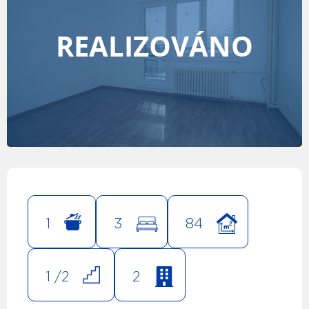
REALIZOVÁNO
1
3
84
1 /
2
2