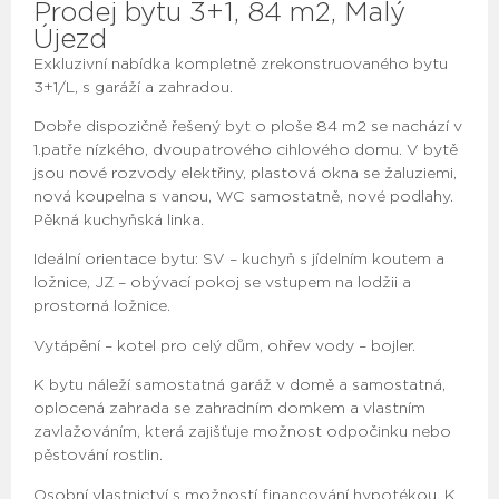
Prodej bytu 3+1, 84 m2, Malý
Újezd
Exkluzivní nabídka kompletně zrekonstruovaného bytu
3+1/L, s garáží a zahradou.
Dobře dispozičně řešený byt o ploše 84 m2 se nachází v
1.patře nízkého, dvoupatrového cihlového domu. V bytě
jsou nové rozvody elektřiny, plastová okna se žaluziemi,
nová koupelna s vanou, WC samostatně, nové podlahy.
Pěkná kuchyňská linka.
Ideální orientace bytu: SV – kuchyň s jídelním koutem a
ložnice, JZ – obývací pokoj se vstupem na lodžii a
prostorná ložnice.
Vytápění – kotel pro celý dům, ohřev vody – bojler.
K bytu náleží samostatná garáž v domě a samostatná,
oplocená zahrada se zahradním domkem a vlastním
zavlažováním, která zajišťuje možnost odpočinku nebo
pěstování rostlin.
Osobní vlastnictví s možností financování hypotékou. K