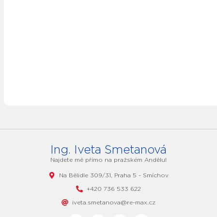
Ing. Iveta Smetanová
Najdete mě přímo na pražském Andělu!
Na Bělidle 309/31, Praha 5 - Smíchov
+420 736 533 622
iveta.smetanova@re-max.cz