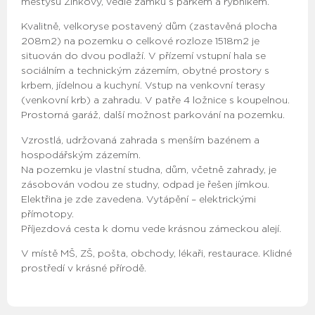
městysu Žinkovy, vedle zámku s parkem a rybníkem.
Kvalitně, velkoryse postavený dům (zastavěná plocha
208m2) na pozemku o celkové rozloze 1518m2 je
situován do dvou podlaží. V přízemí vstupní hala se
sociálním a technickým zázemím, obytné prostory s
krbem, jídelnou a kuchyní. Vstup na venkovní terasy
(venkovní krb) a zahradu. V patře 4 ložnice s koupelnou.
Prostorná garáž, další možnost parkování na pozemku.
Vzrostlá, udržovaná zahrada s menším bazénem a
hospodářským zázemím.
Na pozemku je vlastní studna, dům, včetně zahrady, je
zásobován vodou ze studny, odpad je řešen jímkou.
Elektřina je zde zavedena. Vytápění – elektrickými
přímotopy.
Příjezdová cesta k domu vede krásnou zámeckou alejí.
V místě MŠ, ZŠ, pošta, obchody, lékaři, restaurace. Klidné
prostředí v krásné přírodě.